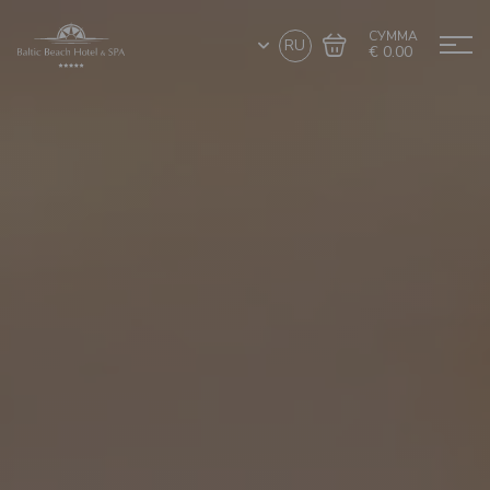
СУММА
RU
€ 0.00
Перейти в
Завершить покупку
корзину