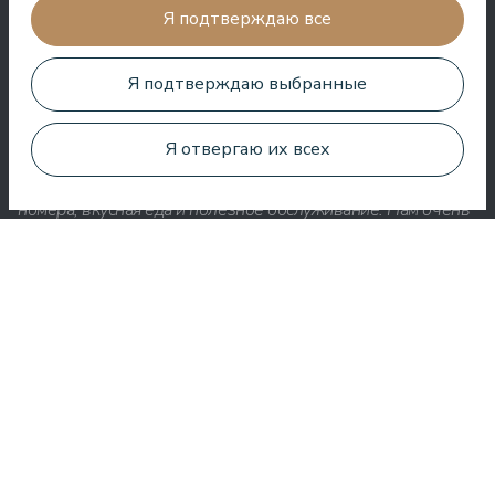
Я подтверждаю все
Aleks Aves
Я подтверждаю выбранные
Я отвергаю их всех
Очень хороший СПА, удивительные процедуры, хорошие
номера, вкусная еда и полезное обслуживание. Нам очень
понравилось.
Zuza Ritter
Здесь вы получаете много за свои деньги. Очень приятное
обслуживание. Везде в отеле чисто и аккуратно.