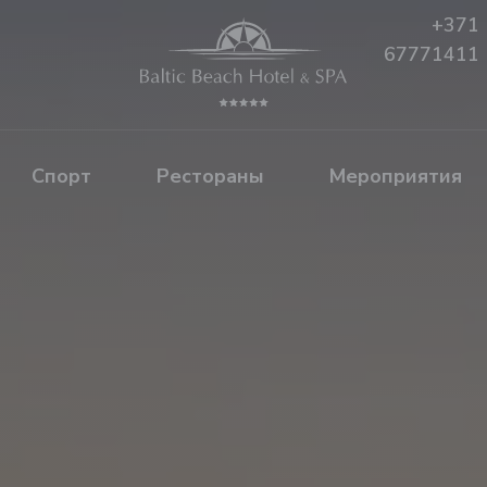
+371
67771411
Спорт
Рестораны
Mероприятия