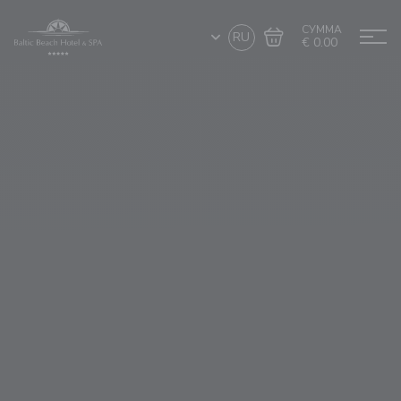
СУММА
RU
€ 0.00
Перейти в
Завершить покупку
корзину