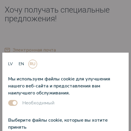
Хочу получать специальные
предложения!
*
Электронная почта
LV
EN
RU
*
*
Oбращение
Имя
Мы используем файлы cookie для улучшения
нашего веб-сайта и предоставления вам
*
Фамилия
наилучшего обслуживания.
Необходимый
*
День рождения
Выберите файлы cookie, которые вы хотите
Atzīmējiet savas intereses, lai saņemtu aktuālākos
принять