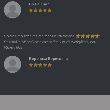
Bo Paulsen
Paldies, reģistratūras meitenes ir ļoti laipnas.⭐️⭐️⭐️⭐️⭐️.
Baseinā ir ļoti patīkama atmosfēra. Un vissvarīgākais, nav
jūtams hlors.
Вероника Борисовна