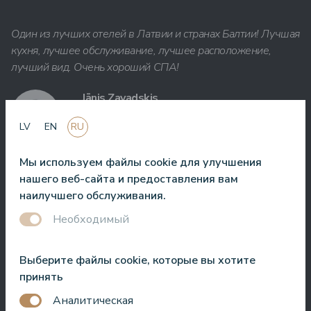
Один из лучших отелей в Латвии и странах Балтии! Лучшая
кухня, лучшее обслуживание, лучшее расположение,
лучший вид. Очень хороший СПА!
Jānis Zavadskis
LV
EN
RU
Мы используем файлы cookie для улучшения
нашего веб-сайта и предоставления вам
Хороший отель для проведения времени в СПА. Номера
наилучшего обслуживания.
хорошие, расположение рядом с морем. Бармены
Необходимый
дружелюбны и приготовили отличный коктейль.
Aleks Aves
Выберите файлы cookie, которые вы хотите
принять
Аналитическая