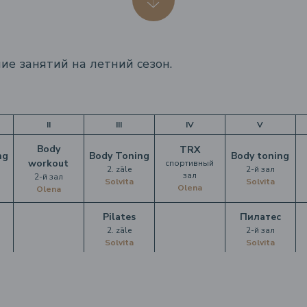
ие занятий на летний сезон.
II
III
IV
V
Body
TRX
ng
Body Toning
Body toning
workout
спортивный
2. zāle
2-й зал
зал
2-й зал
Solvita
Solvita
Olena
Olena
Pilates
Пилатес
2. zāle
2-й зал
Solvita
Solvita