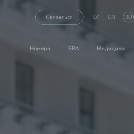
Cвязаться
LV
EN
RU
Номера
SPA
Медицина