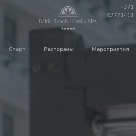
+371
67771411
Спорт
Рестораны
Mероприятия