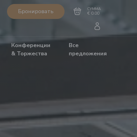
СУММА
Бронировать
€ 0.00
Конференции
Все
& Торжества
предложения
Перейти в
Завершить покупку
корзину