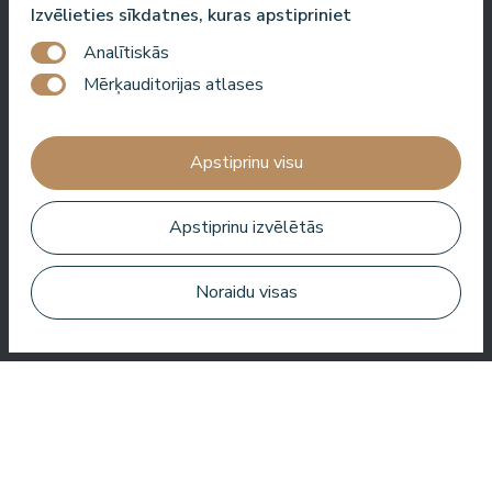
Izvēlieties sīkdatnes, kuras apstipriniet
Roberto Meloni
Analītiskās
TV personība un pasākumu vadītājs
Mērķauditorijas atlases
Apstiprinu visu
Viena no labākajām viesnīcām Latvijā un Baltijas valstīs!
Labākā ēdienkarte, labākais serviss, labākā atrašanās vieta,
Apstiprinu izvēlētās
labākais skats. Ļoti labs SPA!
Jānis Zavadskis
Noraidu visas
Jauka viesnīca, kur pavadīt laiku SPA. Numuri ir labi, atrašanās
vieta ir tuvu jūrai. Bārmeņi ir draudzīgi un sagatavoja lielisku
kokteili.