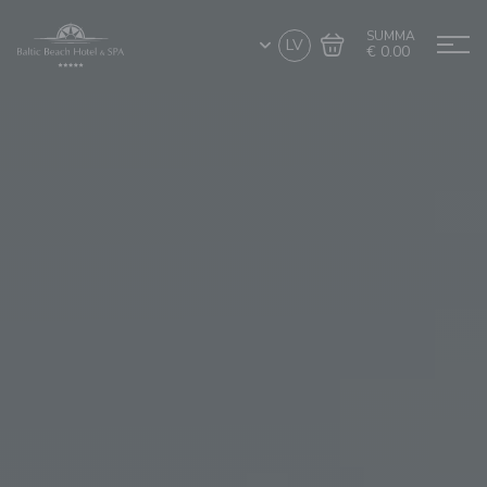
SUMMA
LV
€ 0.00
Doties uz grozu
Noformēt pirkumu