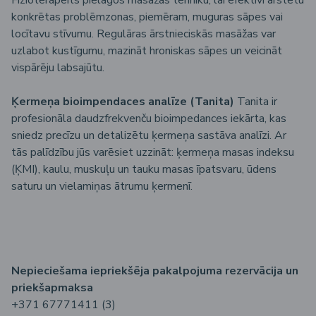
konkrētas problēmzonas, piemēram, muguras sāpes vai
locītavu stīvumu. Regulāras ārstnieciskās masāžas var
uzlabot kustīgumu, mazināt hroniskas sāpes un veicināt
vispārēju labsajūtu.
Ķermeņa bioimpendaces analīze (Tanita)
Tanita ir
profesionāla daudzfrekvenču bioimpedances iekārta, kas
sniedz precīzu un detalizētu ķermeņa sastāva analīzi. Ar
tās palīdzību jūs varēsiet uzzināt: ķermeņa masas indeksu
(ĶMI), kaulu, muskuļu un tauku masas īpatsvaru, ūdens
saturu un vielamiņas ātrumu ķermenī.
Nepiecie
šama
iepriek
šēja
pakalpojuma
rezerv
ācija
un
priek
šapmaksa
+371 67771411 (3)