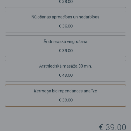
€ 39.00
Nūjošanas apmacības un nodarbības
€ 36.00
Ārstnieciskā vingrošana
€ 39.00
Ārstnieciskā masāža 30 min.
€ 49.00
Ķermeņa bioimpendances analīze
€ 39.00
€ 39.00