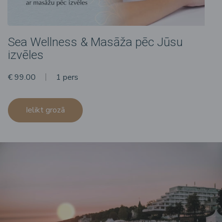
Sea Wellness & Masāža pēc Jūsu
izvēles
€ 99.00
1 pers
Ielikt grozā