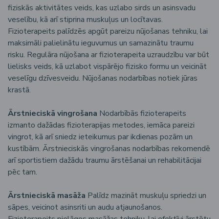
fiziskās aktivitātes veids, kas uzlabo sirds un asinsvadu
veselību, kā arī stiprina muskuļus un locītavas.
Fizioterapeits palīdzēs apgūt pareizu nūjošanas tehniku, lai
maksimāli palielinātu ieguvumus un samazinātu traumu
risku. Regulāra nūjošana ar fizioterapeita uzraudzību var būt
lielisks veids, kā uzlabot vispārējo fizisko formu un veicināt
veselīgu dzīvesveidu. Nūjošanas nodarbības notiek jūras
krastā.
Ārstnieciskā vingrošana
Nodarbībās fizioterapeits
izmanto dažādas fizioterapijas metodes, iemāca pareizi
vingrot, kā arī sniedz ieteikumus par ikdienas pozām un
kustībām. Ārstnieciskās vingrošanas nodarbības rekomendē
arī sportistiem dažādu traumu ārstēšanai un rehabilitācijai
pēc tam.
Ārstnieciskā masāža
Palīdz mazināt muskuļu spriedzi un
sāpes, veicinot asinsriti un audu atjaunošanos.
Fizioterapeits pielāgos masāžas tehniku, lai efektīvi ārstētu