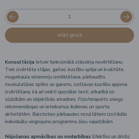
Ielikt grozā
Konsultācija
Ietver funkcionālā stāvokļa novērtēšanu.
Tiek izvērtēta stājas, gaitas, kustību spēja un kvalitāte,
mugurkaula skriemeļu izmēklēšana, pārbaudīts
muskulatūras spēks un garums, locītavas kustību apjoma
izvērtēšana, kā arī veikti speciālie testi, atkarībā no
sūdzībām un objektīvās atradnes. Fizioterapeits sniegs
rekomendācijas un ieteikumus ikdienas un sporta
aktivitātēm. Balstoties pārbaudes rezultātiem izstrādās
individuālu vingrojumu programmu Jūsu vajadzībām.
Nūjošanas apmācības un nodarbības
Efektīvs un drošs