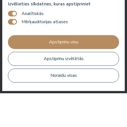
Izvēlieties sīkdatnes, kuras apstipriniet
Roberto Meloni
Analītiskās
TV personība un pasākumu vadītājs
Mērķauditorijas atlases
Apstiprinu visu
Viena no labākajām viesnīcām Latvijā un Baltijas valstīs!
Labākā ēdienkarte, labākais serviss, labākā atrašanās vieta,
Apstiprinu izvēlētās
labākais skats. Ļoti labs SPA!
Jānis Zavadskis
Noraidu visas
Jauka viesnīca, kur pavadīt laiku SPA. Numuri ir labi, atrašanās
vieta ir tuvu jūrai. Bārmeņi ir draudzīgi un sagatavoja lielisku
kokteili.