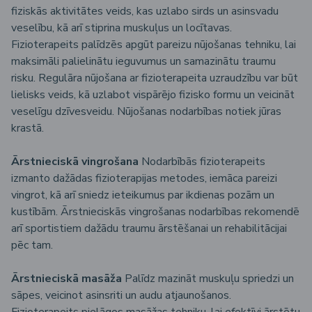
fiziskās aktivitātes veids, kas uzlabo sirds un asinsvadu
veselību, kā arī stiprina muskuļus un locītavas.
Fizioterapeits palīdzēs apgūt pareizu nūjošanas tehniku, lai
maksimāli palielinātu ieguvumus un samazinātu traumu
risku. Regulāra nūjošana ar fizioterapeita uzraudzību var būt
lielisks veids, kā uzlabot vispārējo fizisko formu un veicināt
veselīgu dzīvesveidu. Nūjošanas nodarbības notiek jūras
krastā.
Ārstnieciskā vingrošana
Nodarbībās fizioterapeits
izmanto dažādas fizioterapijas metodes, iemāca pareizi
vingrot, kā arī sniedz ieteikumus par ikdienas pozām un
kustībām. Ārstnieciskās vingrošanas nodarbības rekomendē
arī sportistiem dažādu traumu ārstēšanai un rehabilitācijai
pēc tam.
Ārstnieciskā masāža
Palīdz mazināt muskuļu spriedzi un
sāpes, veicinot asinsriti un audu atjaunošanos.
Fizioterapeits pielāgos masāžas tehniku, lai efektīvi ārstētu