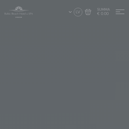
SUMMA
LV
€ 0.00
Doties uz grozu
Noformēt pirkumu