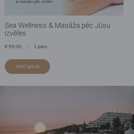
Sea Wellness & Masāža pēc Jūsu
izvēles
€ 99.00
1 pers
Ielikt grozā