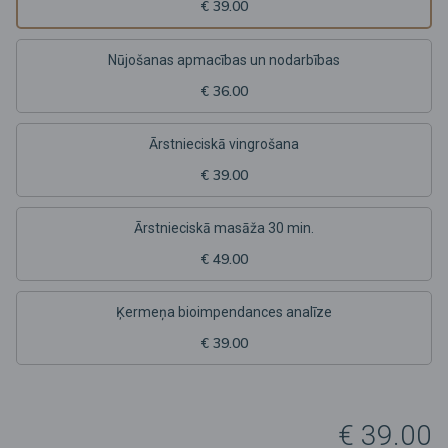
€ 39.00
Nūjošanas apmacības un nodarbības
€ 36.00
Ārstnieciskā vingrošana
€ 39.00
Ārstnieciskā masāža 30 min.
€ 49.00
Ķermeņa bioimpendances analīze
€ 39.00
€ 39.00