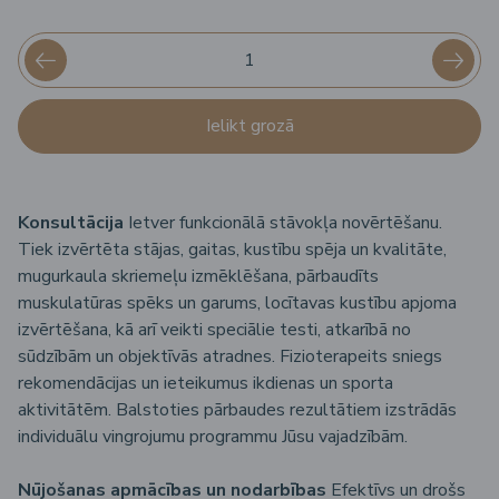
Ielikt grozā
Konsultācija
Ietver funkcionālā stāvokļa novērtēšanu.
Tiek izvērtēta stājas, gaitas, kustību spēja un kvalitāte,
mugurkaula skriemeļu izmēklēšana, pārbaudīts
muskulatūras spēks un garums, locītavas kustību apjoma
izvērtēšana, kā arī veikti speciālie testi, atkarībā no
sūdzībām un objektīvās atradnes. Fizioterapeits sniegs
rekomendācijas un ieteikumus ikdienas un sporta
aktivitātēm. Balstoties pārbaudes rezultātiem izstrādās
individuālu vingrojumu programmu Jūsu vajadzībām.
Nūjošanas apmācības un nodarbības
Efektīvs un drošs