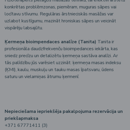
konkrētas problēmzonas, piemēram, muguras sāpes vai
locītavu stīvumu. Regulāras ārstnieciskās masāžas var
uzlabot kustīgumu, mazināt hroniskas sāpes un veicināt
vispārēju labsajūtu.
Ķermeņa bioimpendaces analīze (Tanita)
Tanita ir
profesionāla daudzfrekvenču bioimpedances iekārta, kas
sniedz precīzu un detalizētu ķermeņa sastāva analīzi. Ar
tās palīdzību jūs varēsiet uzzināt: ķermeņa masas indeksu
(ĶMI), kaulu, muskuļu un tauku masas īpatsvaru, ūdens
saturu un vielamiņas ātrumu ķermenī.
Nepiecie
šama
iepriek
šēja
pakalpojuma
rezerv
ācija
un
priek
šapmaksa
+371 67771411 (3)