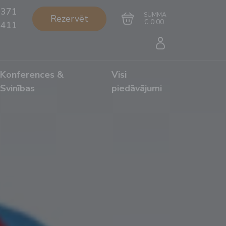
+371
SUMMA
Rezervēt
€ 0.00
1411
Konferences &
Visi
Svinības
piedāvājumi
Doties uz grozu
Noformēt pirkumu