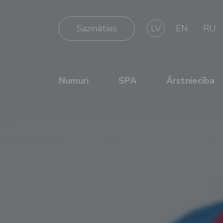
Sazināties
LV
EN
RU
Numuri
SPA
Ārstniecība