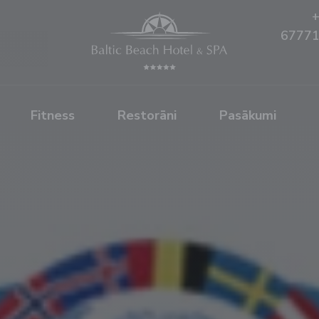
6777
Fitness
Restorāni
Pasākumi