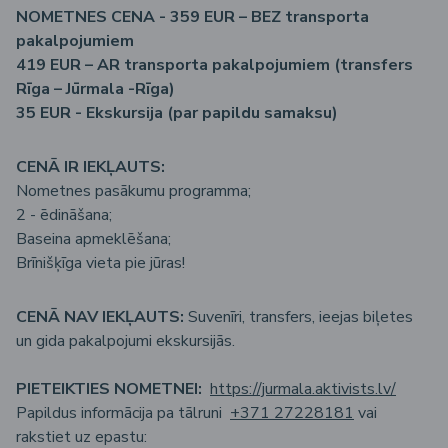
NOMETNES CENA - 359 EUR – BEZ transporta
pakalpojumiem
419 EUR – AR
transporta pakalpojumiem (transfers
Rīga – Jūrmala -Rīga)
35 EUR - E
kskursija (par papildu samaksu)
CENĀ IR IEKĻAUTS:
Nometnes pasākumu programma;
2 - ēdināšana;
Baseina apmeklēšana;
Brīnišķīga vieta pie jūras!
CENĀ NAV IEKĻAUTS:
Suvenīri, transfers, ieejas biļetes
un gida pakalpojumi ekskursijās.
PIETEIKTIES NOMETNEI:
https://jurmala.aktivists.lv/
Papildus informācija pa tālruni
+371 27228181
vai
rakstiet uz epastu: