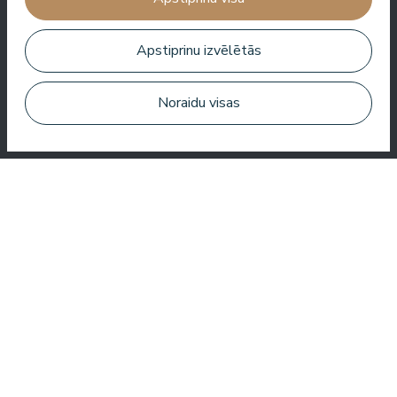
Zuza Ritter
Apstiprinu izvēlētās
Noraidu visas
Šeit jūs saņemat daudz par savu naudu. Ļoti jauks serviss.
Visur viesnīcā ir tīrs un sakopts.
Bo Paulsen
Paldies, reģistratūras meitenes ir ļoti laipnas.⭐️⭐️⭐️⭐️⭐️.
Baseinā ir ļoti patīkama atmosfēra. Un vissvarīgākais, nav
jūtams hlors.
Veronika Borisovna