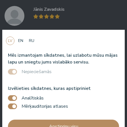
Jānis Zavadskis
LV
EN
RU
Jauka viesnīca, kur pavadīt laiku SPA. Numuri ir labi, atrašanās
vieta ir tuvu jūrai. Bārmeņi ir draudzīgi un sagatavoja lielisku
Mēs izmantojam sīkdatnes, lai uzlabotu mūsu mājas
kokteili.
lapu un sniegtu jums vislabāko servisu.
Nepieciešamās
Aleks Aves
Izvēlieties sīkdatnes, kuras apstipriniet
Analītiskās
Mērķauditorijas atlases
Ļoti labs SPA, brīnišķīgas procedūras, labi numuri, garšīga
ēdienkarte un noderīgs serviss. Mums ļoti patika.
Apstiprinu visu