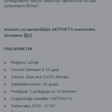
izmēģināsim savus talantus radošumā un pat
uzņemsim filmu!
Atskats uz iepriekšējām AKTĪVISTS nometnēm
atrodams
ŠEIT
PAR NOMETNI
Reģions: Latvija
Vecums: bērniem 5-13 gadi
Adrese: Jūras iela 23/25, Jūrmala
Dalībnieku skaits: 20 grupā
Pedagogi: 1 pedagogs uz 10 bērniem
Organizētājs: biedrība “AKTĪVISTS”
Darba laiks: 9:00 - 17:00