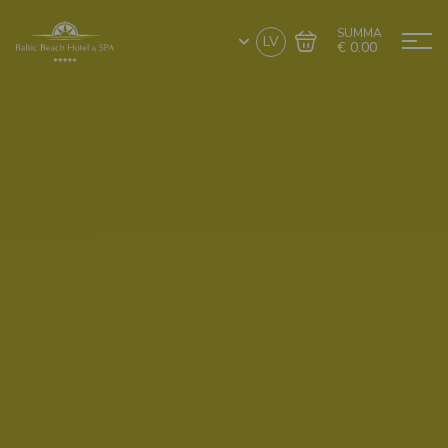
SUMMA
LV
€ 0.00
Doties uz grozu
Noformēt pirkumu