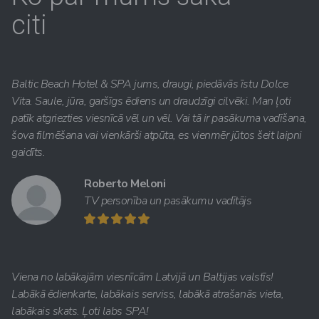
citi
Baltic Beach Hotel & SPA jums, draugi, piedāvās īstu Dolce
Vita. Saule, jūra, garšīgs ēdiens un draudzīgi cilvēki. Man ļoti
patīk atgriezties viesnīcā vēl un vēl. Vai tā ir pasākuma vadīšana,
šova filmēšana vai vienkārši atpūta, es vienmēr jūtos šeit laipni
gaidīts.
Roberto Meloni
TV personība un pasākumu vadītājs
Viena no labākajām viesnīcām Latvijā un Baltijas valstīs!
Labākā ēdienkarte, labākais serviss, labākā atrašanās vieta,
labākais skats. Ļoti labs SPA!