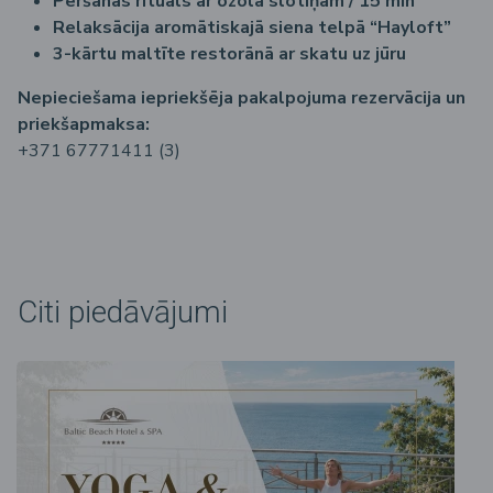
Pēršanas rituāls ar ozola slotiņām / 15 min
Relaksācija aromātiskajā siena telpā
“Hayloft”
3-kārtu maltīte restorānā ar skatu uz jūru
Nepieciešama iepriekšēja pakalpojuma rezervācija un
priekšapmaksa:
+371 67771411
(3)
Citi piedāvājumi