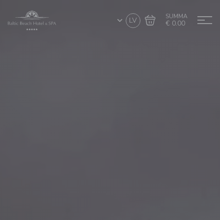
SUMMA
LV
€ 0.00
Doties uz grozu
Noformēt pirkumu