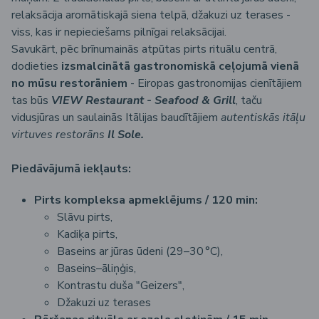
relaksācija aromātiskajā siena telpā, džakuzi uz terases -
viss, kas ir nepieciešams pilnīgai relaksācijai.
Savukārt, pēc brīnumainās atpūtas pirts rituālu centrā,
dodieties
izsmalcinātā gastronomiskā ceļojumā vienā
no mūsu restorāniem
- Eiropas gastronomijas cienītājiem
tas būs
VIEW Restaurant - Seafood & Grill
, taču
vidusjūras un saulainās Itālijas baudītājiem
autentiskās itāļu
virtuves restorāns
Il Sole.
Piedāvājumā iekļauts:
Pirts kompleksa apmeklējums / 120 min:
Slāvu pirts,
Kadiķa pirts,
Baseins ar jūras ūdeni (29–30 °C),
Baseins–āliņģis,
Kontrastu duša "Geizers",
Džakuzi uz terases