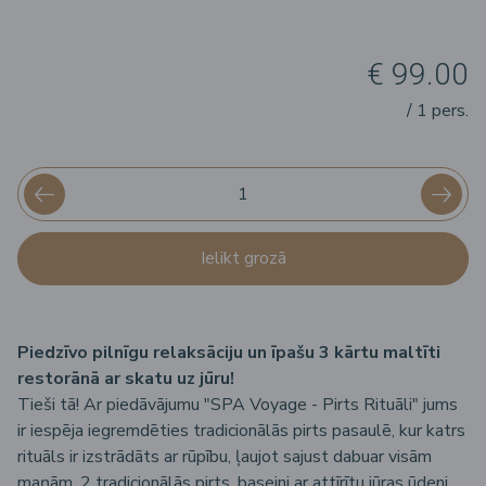
€ 99.00
/ 1 pers.
Ielikt grozā
Piedzīvo pilnīgu relaksāciju un īpašu 3 kārtu maltīti
restorānā ar skatu uz jūru!
Tieši tā! Ar piedāvājumu "SPA Voyage - Pirts Rituāli" jums
ir iespēja iegremdēties tradicionālās pirts pasaulē, kur katrs
rituāls ir izstrādāts ar rūpību, ļaujot sajust dabuar visām
maņām. 2 tradicionālās pirts, baseini ar attīrītu jūras ūdeni,