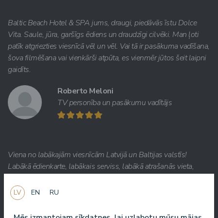
Baltic Beach Hotel & SPA jums, draugi, piedāvās īstu Dolce
Vita. Saule, jūra, garšīgs ēdiens un draudzīgi cilvēki. Man ļoti
patīk atgriezties viesnīcā vēl un vēl. Vai tā ir pasākuma vadīšana,
šova filmēšana vai vienkārši atpūta, es vienmēr jūtos šeit laipni
gaidīts.
Roberto Meloni
TV personība un pasākumu vadītājs
Viena no labākajām viesnīcām Latvijā un Baltijas valstīs!
Labākā ēdienkarte, labākais serviss, labākā atrašanās vieta,
labākais skats. Ļoti labs SPA!
LV
EN
RU
Jānis Zavadskis
Mēs izmantojam sīkdatnes, lai uzlabotu mūsu mājas