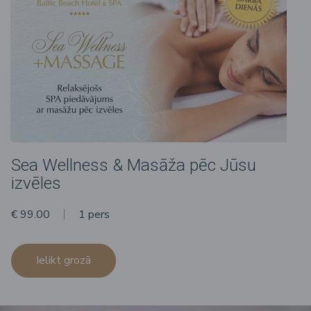
Sea Wellness & Masāža pēc Jūsu
izvēles
€ 99.00
1 pers
Ielikt grozā