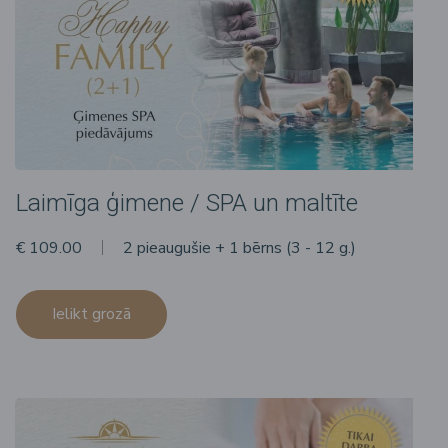
Laimīga ģimene / SPA un maltīte
€ 109.00
2 pieaugušie + 1 bērns (3 - 12 g.)
Ielikt grozā