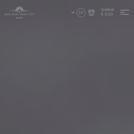
SUMMA
LV
€ 0.00
Doties uz grozu
Noformēt pirkumu