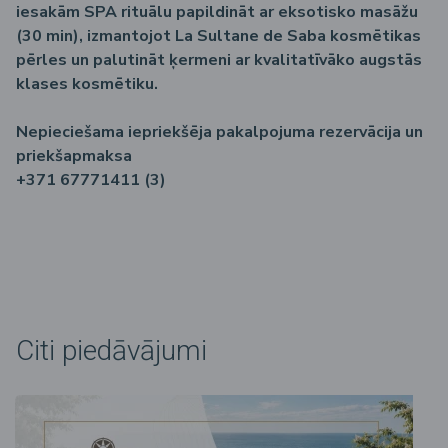
iesakām SPA rituālu papildināt ar eksotisko masāžu
(30 min), izmantojot La Sultane de Saba kosmētikas
pērles un palutināt ķermeni ar kvalitatīvāko augstās
klases kosmētiku.
Nepieciešama iepriekšēja pakalpojuma rezervācija un
priekšapmaksa
+371 67771411 (3)
Citi piedāvājumi