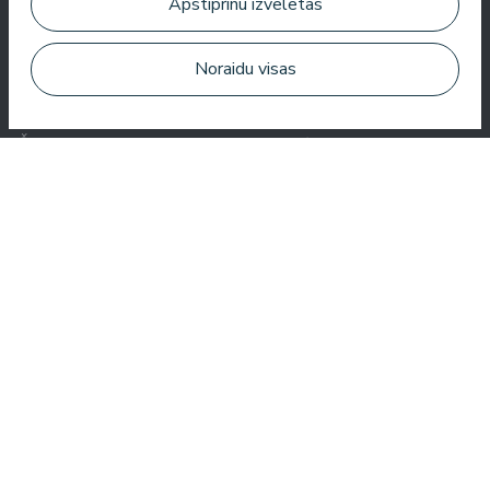
Zuza Ritter
Apstiprinu izvēlētās
Noraidu visas
Šeit jūs saņemat daudz par savu naudu. Ļoti jauks serviss.
Visur viesnīcā ir tīrs un sakopts.
Bo Paulsen
Paldies, reģistratūras meitenes ir ļoti laipnas.⭐️⭐️⭐️⭐️⭐️.
Baseinā ir ļoti patīkama atmosfēra. Un vissvarīgākais, nav
jūtams hlors.
Veronika Borisovna