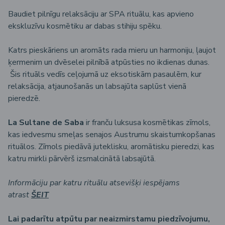
Baudiet pilnīgu relaksāciju ar SPA rituālu, kas apvieno
ekskluzīvu kosmētiku ar dabas stihiju spēku.
Katrs pieskāriens un aromāts rada mieru un harmoniju, ļaujot
ķermenim un dvēselei pilnībā atpūsties no ikdienas dunas.
Šis rituāls vedīs ceļojumā uz eksotiskām pasaulēm, kur
relaksācija, atjaunošanās un labsajūta saplūst vienā
pieredzē.
La Sultane de Saba
ir franču luksusa kosmētikas zīmols,
kas iedvesmu smeļas senajos Austrumu skaistumkopšanas
rituālos. Zīmols piedāvā juteklisku, aromātisku pieredzi, kas
katru mirkli pārvērš izsmalcinātā labsajūtā.
Informāciju par katru rituālu atsevišķi iespējams
atrast
ŠEIT
Lai padarītu atpūtu par neaizmirstamu piedzīvojumu,