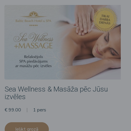
Sea Wellness & Masāža pēc Jūsu
izvēles
€ 99.00
1 pers
Ielikt grozā