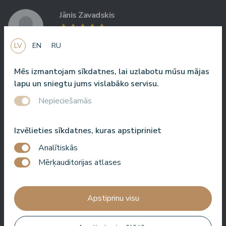
Jānis Zavadskis
LV
EN
RU
Mēs izmantojam sīkdatnes, lai uzlabotu mūsu mājas
Jauka viesnīca, kur pavadīt laiku SPA. Numuri ir labi, atrašanās
lapu un sniegtu jums vislabāko servisu.
vieta ir tuvu jūrai. Bārmeņi ir draudzīgi un sagatavoja lielisku
Nepieciešamās
kokteili.
Aleks Aves
Izvēlieties sīkdatnes, kuras apstipriniet
Analītiskās
Mērķauditorijas atlases
Ļoti labs SPA, brīnišķīgas procedūras, labi numuri, garšīga
Apstiprinu visu
ēdienkarte un noderīgs serviss. Mums ļoti patika.