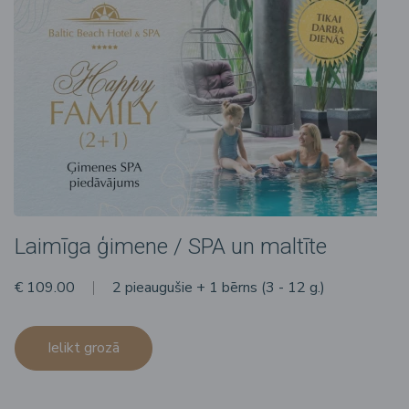
Laimīga ģimene / SPA un maltīte
€ 109.00
2 pieaugušie + 1 bērns (3 - 12 g.)
Ielikt grozā