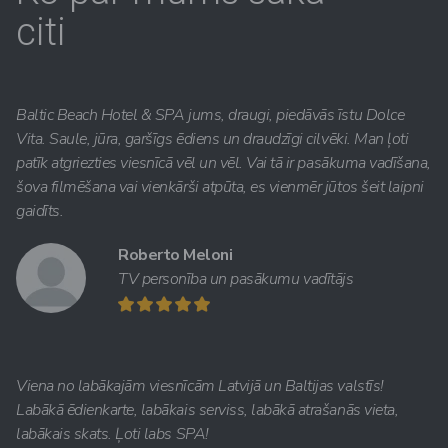
citi
Baltic Beach Hotel & SPA jums, draugi, piedāvās īstu Dolce
Vita. Saule, jūra, garšīgs ēdiens un draudzīgi cilvēki. Man ļoti
patīk atgriezties viesnīcā vēl un vēl. Vai tā ir pasākuma vadīšana,
šova filmēšana vai vienkārši atpūta, es vienmēr jūtos šeit laipni
gaidīts.
Roberto Meloni
TV personība un pasākumu vadītājs
Viena no labākajām viesnīcām Latvijā un Baltijas valstīs!
Labākā ēdienkarte, labākais serviss, labākā atrašanās vieta,
labākais skats. Ļoti labs SPA!