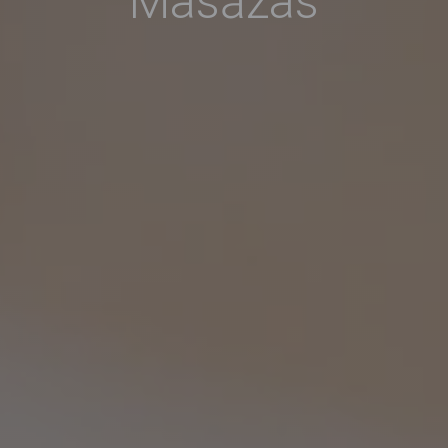
Masāžas