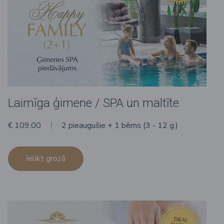
Laimīga ģimene / SPA un maltīte
€ 109.00
2 pieaugušie + 1 bērns (3 - 12 g.)
Ielikt grozā