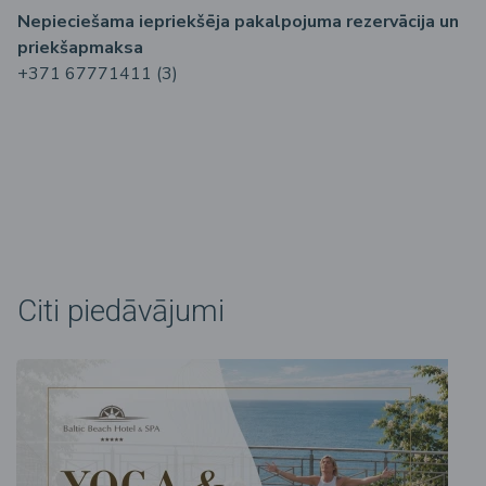
Nepiecie
šama
iepriek
šēja
pakalpojuma
rezerv
ācija
un
priek
šapmaksa
+371 67771411 (3)
Citi piedāvājumi