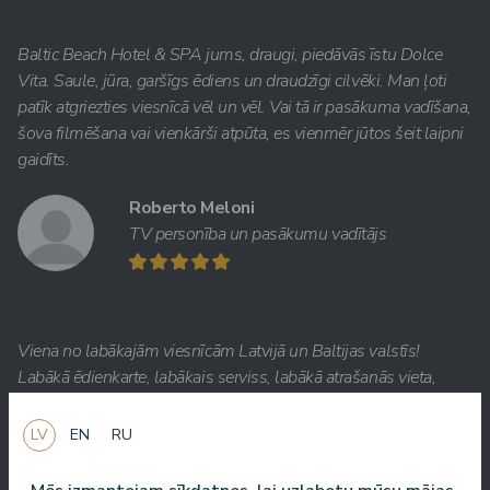
Baltic Beach Hotel & SPA jums, draugi, piedāvās īstu Dolce
Vita. Saule, jūra, garšīgs ēdiens un draudzīgi cilvēki. Man ļoti
patīk atgriezties viesnīcā vēl un vēl. Vai tā ir pasākuma vadīšana,
šova filmēšana vai vienkārši atpūta, es vienmēr jūtos šeit laipni
gaidīts.
Roberto Meloni
TV personība un pasākumu vadītājs
Viena no labākajām viesnīcām Latvijā un Baltijas valstīs!
Labākā ēdienkarte, labākais serviss, labākā atrašanās vieta,
labākais skats. Ļoti labs SPA!
LV
EN
RU
Jānis Zavadskis