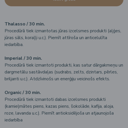
Thalasso / 30 min.
Procedūrā tiek izmantotas jūras izcelsmes produkti (aļģes,
jūras sāls, koraļļi u.c.). Piemīt attīroša un anticelulīta
iedarbība.
Imperial / 30 min.
Procedūrā tiek izmantoti produkti, kas satur dārgakmeņu un
dargmetālu sastāvdaļas (sudrabs, zelts, dzintars, pērles,
briljanti u.c.). Atdzīvinošs un enerģiju veicinošs efekts.
Organic / 30 min.
Procedūrā tiek izmantoti dabas izcelsmes produkti
(kamieļmātes piens, kazas piens, šokolāde, kafija, aloja,
roze, lavanda u.c.). Piemīt antioksidējoša un atjaunojoša
iedarbība