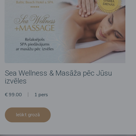
Sea Wellness & Masāža pēc Jūsu
izvēles
€ 99.00
1 pers
Ielikt grozā