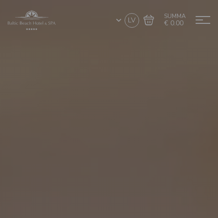
SUMMA
LV
€ 0.00
Doties uz grozu
Noformēt pirkumu