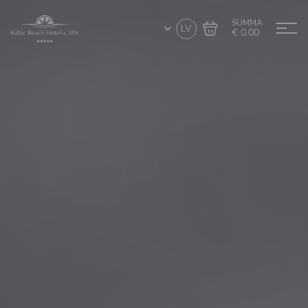
SUMMA
LV
€ 0.00
Doties uz grozu
Noformēt pirkumu