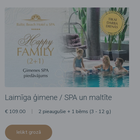
Laimīga ģimene / SPA un maltīte
€ 109.00
2 pieaugušie + 1 bērns (3 - 12 g.)
Ielikt grozā