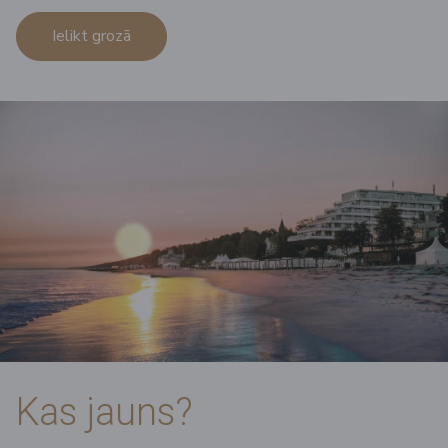
Ielikt grozā
Kas jauns?