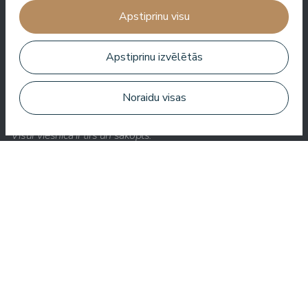
Apstiprinu visu
Zuza Ritter
Apstiprinu izvēlētās
Noraidu visas
Šeit jūs saņemat daudz par savu naudu. Ļoti jauks serviss.
Visur viesnīcā ir tīrs un sakopts.
Bo Paulsen
Paldies, reģistratūras meitenes ir ļoti laipnas.⭐️⭐️⭐️⭐️⭐️.
Baseinā ir ļoti patīkama atmosfēra. Un vissvarīgākais, nav
jūtams hlors.