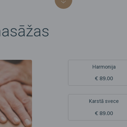
masāžas
Harmonija
€ 89.00
Karstā svece
€ 89.00