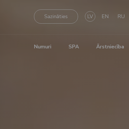
Sazināties
LV
EN
RU
Numuri
SPA
Ārstniecība