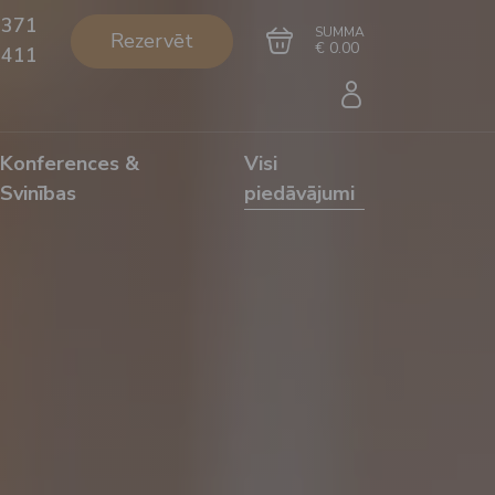
+371
SUMMA
Rezervēt
€ 0.00
1411
Konferences &
Visi
Svinības
piedāvājumi
Doties uz grozu
Noformēt pirkumu