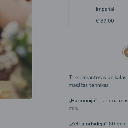
Imperial
€ 89.00
Tiek izmantotas unikālas
masāžas tehnikas.
„Harmonija”
– aroma masā
min.
„Zelta orhideja”
60 min.