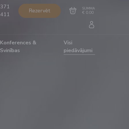
+371
SUMMA
Rezervēt
€ 0.00
1411
Konferences &
Visi
Svinības
piedāvājumi
Doties uz grozu
Noformēt pirkumu