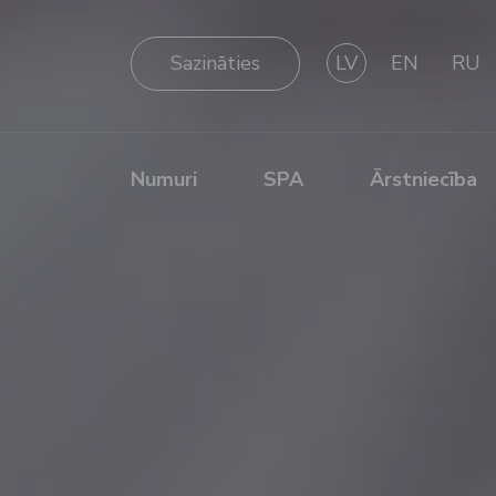
Sazināties
LV
EN
RU
Numuri
SPA
Ārstniecība