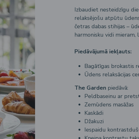
Izbaudiet nesteidzīgu d
relaksējošu atpūtu ūdens
četras dabas stihijas – ū
harmonisku vidi mieram, l
Piedāvājumā iekļauts:
Bagātīgas brokastis r
Ūdens relaksācijas c
The Garden
piedāvā:
Peldbaseinu ar prets
Zemūdens masāžas
Kaskādi
Džakuzi
Iespaidu kontrastdu
Kneipa kontrastu tak