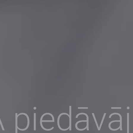
 piedāvā