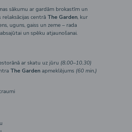
ienas sākumu ar gardām brokastīm un
 relaksācijas centrā
The Garden
, kur
dens, uguns, gaiss un zeme – rada
absajūtai un spēku atjaunošanai.
estorānā ar skatu uz jūru
(8.00–10.30)
entra
The Garden
apmeklējums
(60 min.)
traumi
šu
u