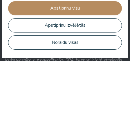
Labākā ēdienkarte, labākais serviss, labākā atrašanās vieta,
Apstiprinu visu
labākais skats. Ļoti labs SPA!
Jānis Zavadskis
Apstiprinu izvēlētās
Noraidu visas
Jauka viesnīca, kur pavadīt laiku SPA. Numuri ir labi, atrašanās
vieta ir tuvu jūrai. Bārmeņi ir draudzīgi un sagatavoja lielisku
kokteili.
Aleks Aves
Ļoti labs SPA, brīnišķīgas procedūras, labi numuri, garšīga