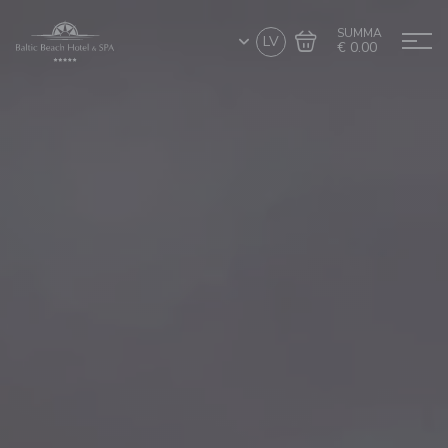
SUMMA
LV
€ 0.00
Doties uz grozu
Noformēt pirkumu