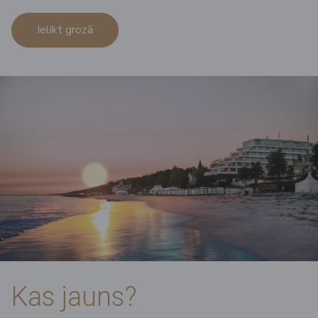
Ielikt grozā
Kas jauns?