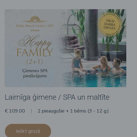
Laimīga ģimene / SPA un maltīte
€ 109.00
2 pieaugušie + 1 bērns (3 - 12 g.)
Ielikt grozā