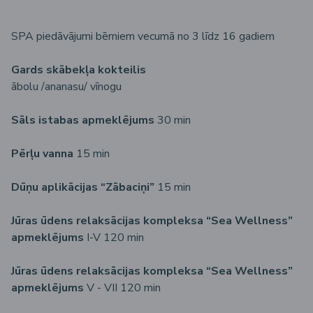
SPA piedāvājumi bērniem vecumā no 3 līdz 16 gadiem
Gards skābekļa kokteilis
ābolu /аnanasu/ vīnogu
Sāls istabas apmeklējums
30 min
Pērļu vanna
15 min
Dūņu aplikācijas “Zābaciņi”
15 min
Jūras ūdens relaksācijas kompleksa “Sea Wellness”
apmeklējums
I-V 120 min
Jūras ūdens relaksācijas kompleksa “Sea Wellness”
apmeklējums
V - VII 120 min