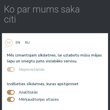
Ko par mums saka
citi
Baltic Beach Hotel & SPA jums, draugi, piedāvās īstu Dolce
LV
EN
RU
Vita. Saule, jūra, garšīgs ēdiens un draudzīgi cilvēki. Man ļoti
patīk atgriezties viesnīcā vēl un vēl. Vai tā ir pasākuma vadīšana,
Mēs izmantojam sīkdatnes, lai uzlabotu mūsu mājas
šova filmēšana vai vienkārši atpūta, es vienmēr jūtos šeit laipni
lapu un sniegtu jums vislabāko servisu.
gaidīts.
Nepieciešamās
Roberto Meloni
TV personība un pasākumu vadītājs
Izvēlieties sīkdatnes, kuras apstipriniet
Analītiskās
Mērķauditorijas atlases
Viena no labākajām viesnīcām Latvijā un Baltijas valstīs!