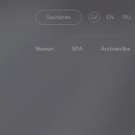
Sazināties
LV
EN
RU
Numuri
SPA
Ārstniecība