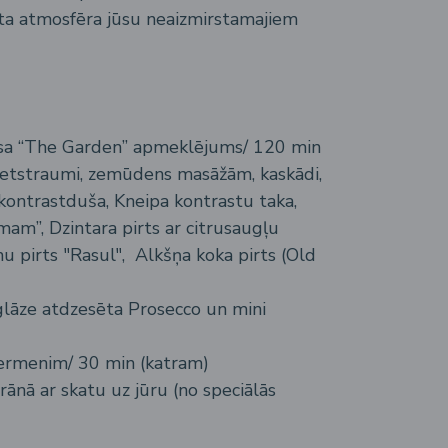
ta atmosfēra jūsu neaizmirstamajiem
ksa “The Garden” apmeklējums/ 120 min
retstraumi, zemūdens masāžām, kaskādi,
 kontrastduša, Kneipa kontrastu taka,
am”, Dzintara pirts ar citrusaugļu
 pirts "Rasul", Alkšņa koka pirts (Old
glāze atdzesēta Prosecco un mini
ermenim/ 30 min (katram)
rānā ar skatu uz jūru (no speciālās