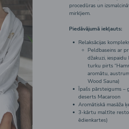
procedūras un izsmalcinā
mirkļiem.
Piedāvājumā iekļauts:
Relaksācijas komple
Peldbaseins ar p
džakuzi, iespaidu
turku pirts “Hamm
aromātu, austrumu
Wood Sauna)
Īpašs pārsteigums – 
deserts Macaroon
Aromātiskā masāža ķ
3-kārtu maltīte resto
ēdienkartes)