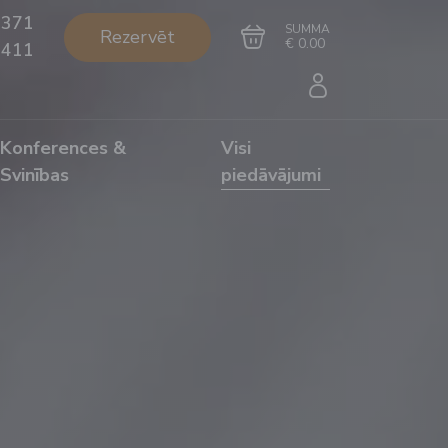
+371
SUMMA
Rezervēt
€ 0.00
1411
Konferences &
Visi
Svinības
piedāvājumi
Doties uz grozu
Noformēt pirkumu