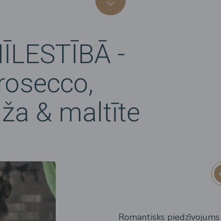
ĪLESTĪBĀ -
rosecco,
ža & maltīte
Romantisks piedzīvojums 