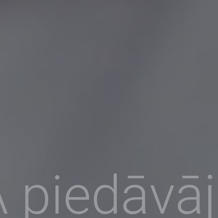
 piedāvā