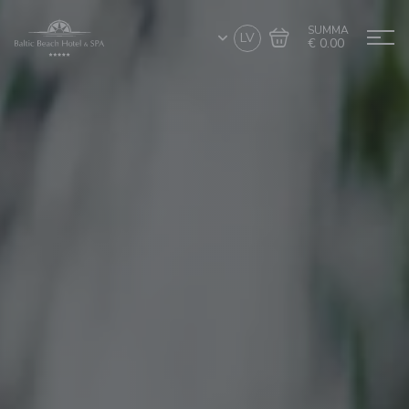
SUMMA
LV
€ 0.00
Doties uz grozu
Noformēt pirkumu