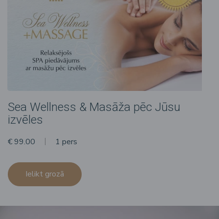
Sea Wellness & Masāža pēc Jūsu
izvēles
€ 99.00
1 pers
Ielikt grozā