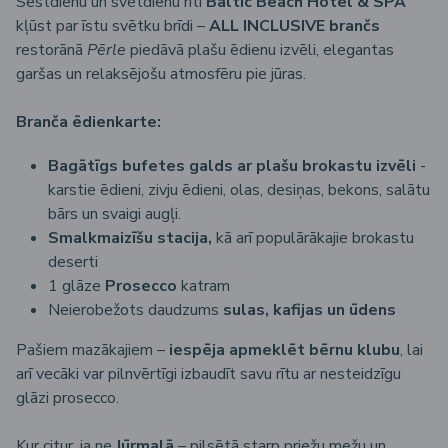
Sestdienu un svētdienu rīti
Baltic Beach Hotel & SPA
kļūst par īstu svētku brīdi –
ALL INCLUSIVE brančs
restorānā
Pērle
piedāvā plašu ēdienu izvēli, elegantas
garšas un relaksējošu atmosfēru pie jūras.
Branča ēdienkarte:
Bagātīgs bufetes galds ar plašu brokastu izvēli
-
karstie ēdieni, zivju ēdieni, olas, desiņas, bekons, salātu
bārs un svaigi augļi.
Smalkmaizīšu stacija,
kā arī populārākajie brokastu
deserti
1 glāze
Prosecco
katram
Neierobežots daudzums
sulas, kafijas un ūdens
Pašiem mazākajiem –
iespēja apmeklēt bērnu klubu
, lai
arī vecāki var pilnvērtīgi izbaudīt savu rītu ar nesteidzīgu
glāzi prosecco.
Kur citur, ja ne
Jūrmalā
– pilsētā starp priežu mežu un