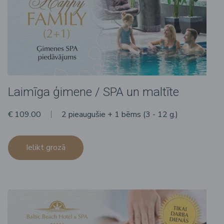
Laimīga ģimene / SPA un maltīte
€ 109.00
2 pieaugušie + 1 bērns (3 - 12 g.)
Ielikt grozā