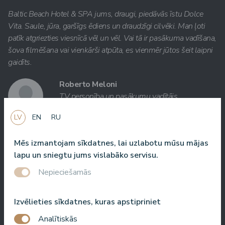
Baltic Beach Hotel & SPA jums, draugi, piedāvās īstu Dolce
Vita. Saule, jūra, garšīgs ēdiens un draudzīgi cilvēki. Man ļoti
patīk atgriezties viesnīcā vēl un vēl. Vai tā ir pasākuma vadīšana,
šova filmēšana vai vienkārši atpūta, es vienmēr jūtos šeit laipni
gaidīts.
Roberto Meloni
TV personība un pasākumu vadītājs
LV
EN
RU
Mēs izmantojam sīkdatnes, lai uzlabotu mūsu mājas
Viena no labākajām viesnīcām Latvijā un Baltijas valstīs!
lapu un sniegtu jums vislabāko servisu.
Labākā ēdienkarte, labākais serviss, labākā atrašanās vieta,
Nepieciešamās
labākais skats. Ļoti labs SPA!
Jānis Zavadskis
Izvēlieties sīkdatnes, kuras apstipriniet
Analītiskās