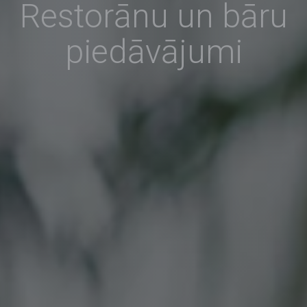
Restorānu un bāru
piedāvājumi