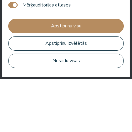
Mērķauditorijas atlases
Jauka viesnīca, kur pavadīt laiku SPA. Numuri ir labi, atrašanās
Apstiprinu visu
vieta ir tuvu jūrai. Bārmeņi ir draudzīgi un sagatavoja lielisku
kokteili.
Apstiprinu izvēlētās
Aleks Aves
Noraidu visas
Ļoti labs SPA, brīnišķīgas procedūras, labi numuri, garšīga
ēdienkarte un noderīgs serviss. Mums ļoti patika.
Zuza Ritter