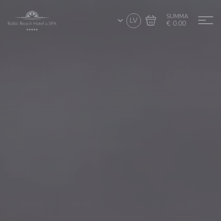
SUMMA
LV
€ 0.00
Doties uz grozu
Noformēt pirkumu