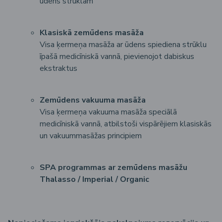
ūdens strūklām
Klasiskā zemūdens masāža
Visa ķermeņa masāža ar ūdens spiediena strūklu
īpašā medicīniskā vannā, pievienojot dabiskus
ekstraktus
Zemūdens vakuuma masāža
Visa ķermeņa vakuuma masāža speciālā
medicīniskā vannā, atbilstoši vispārējiem klasiskās
un vakuummasāžas principiem
SPA programmas ar zemūdens masāžu
Thalasso / Imperial / Organic