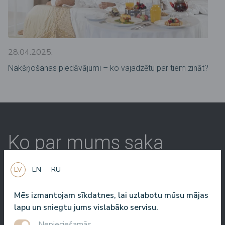
28.04.2025.
Nakšņošanas piedāvājumi – ko vajadzētu par tiem zināt?
Ko par mums saka
citi
LV
EN
RU
Mēs izmantojam sīkdatnes, lai uzlabotu mūsu mājas
Baltic Beach Hotel & SPA jums, draugi, piedāvās īstu Dolce
lapu un sniegtu jums vislabāko servisu.
Vita. Saule, jūra, garšīgs ēdiens un draudzīgi cilvēki. Man ļoti
Nepieciešamās