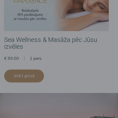
Sea Wellness & Masāža pēc Jūsu
izvēles
€ 99.00
1 pers
Ielikt grozā