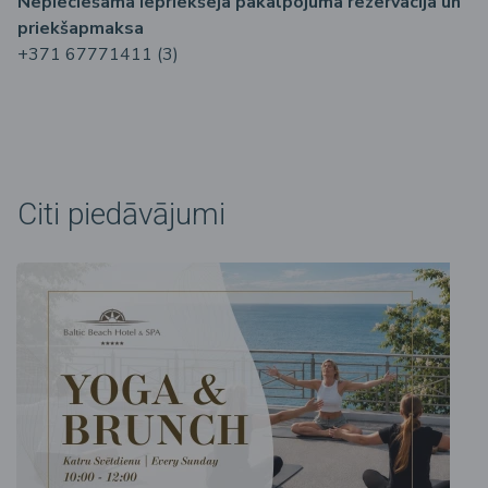
Nepiecie
šama
iepriek
šēja
pakalpojuma
rezerv
ācija
un
priek
šapmaksa
+371 67771411 (3)
Citi piedāvājumi