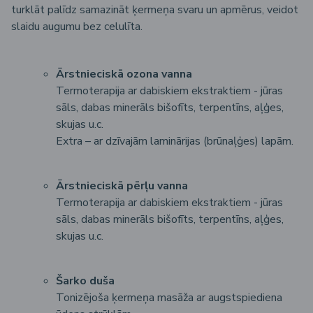
turklāt palīdz samazināt ķermeņa svaru un apmērus, veidot
slaidu augumu bez celulīta.
Ārstnieciskā ozona vanna
Termoterapija ar dabiskiem ekstraktiem - jūras
sāls, dabas minerāls bišofīts, terpentīns, aļģes,
skujas u.c.
Extra – ar dzīvajām laminārijas (brūnaļģes) lapām.
Ārstnieciskā pērļu vanna
Termoterapija ar dabiskiem ekstraktiem - jūras
sāls, dabas minerāls bišofīts, terpentīns, aļģes,
skujas u.c.
Šarko duša
Tonizējoša ķermeņa masāža ar augstspiediena