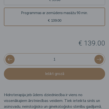
Programmas ar zemūdens masāžu 90 min.
€ 139.00
€ 139.00
Ielikt grozā
Hidroterapija jeb ūdens dziedniecība ir viens no
vissenākajiem ārstniecības veidiem. Tiek ieteikta sirds un
asinsvadu, neiroloģisko un ginekoloģisko slimību gadījumā,