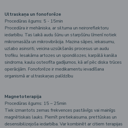
Ultraskaņa un fonoforēze
Procedūras ilgums: 5 - 15min
Procedūra ir mehāniska, ar siltuma un neiroreflektoru
iedarbību. Tas laikā audu šūnu un starpšūnu līmenī notiek
mikromasāža un mikrovibrācija. Mazina sāpes, iekaisumu,
uzlabo asinsriti, veicina uzsūkšanās procesus un audu
trofiku. Iesakāma artozes un spondilozes, karpālā kanāla
sindroma, kaulu osteofīta gadījumos, kā arī pēc diska trūces
operācijām. Fonoforēze ir medikamentu ievadīšana
organismā ar ultraskaņas palīdzību
Magnetoterapija
Procedūras ilgums: 15 – 25min
Tiek izmantots zemas frekvences pastāvīgs vai mainīgs
magnētiskais lauks. Piemīt pretiekaisuma, prettūskas un
desensibilizejoša iedarbība. Var kombinēt ar citiem terapijas