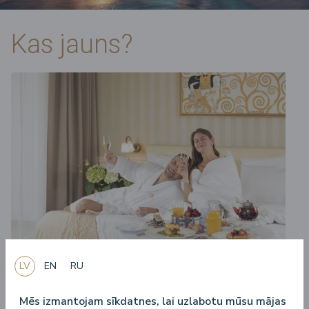
Kas jauns?
LV
EN
RU
28.04.2025.
Nakšņošanas piedāvājumi – ko vajadzētu par tiem zināt?
Mēs izmantojam sīkdatnes, lai uzlabotu mūsu mājas