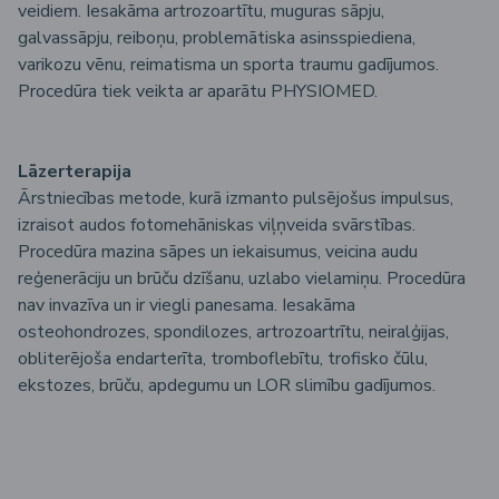
veidiem. Iesakāma artrozoartītu, muguras sāpju,
galvassāpju, reiboņu, problemātiska asinsspiediena,
varikozu vēnu, reimatisma un sporta traumu gadījumos.
Procedūra tiek veikta ar aparātu PHYSIOMED.
Lāzerterapija
Ārstniecības metode, kurā izmanto pulsējošus impulsus,
izraisot audos fotomehāniskas viļņveida svārstības.
Procedūra mazina sāpes un iekaisumus, veicina audu
reģenerāciju un brūču dzīšanu, uzlabo vielamiņu. Procedūra
nav invazīva un ir viegli panesama. Iesakāma
osteohondrozes, spondilozes, artrozoartrītu, neiralģijas,
obliterējoša endarterīta, tromboflebītu, trofisko čūlu,
ekstozes, brūču, apdegumu un LOR slimību gadījumos.