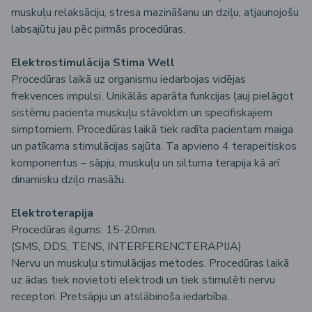
muskuļu relaksāciju, stresa mazināšanu un dziļu, atjaunojošu
labsajūtu jau pēc pirmās procedūras.
Elektrostimulācija Stima Well
Procedūras laikā uz organismu iedarbojas vidējas
frekvences impulsi. Unikālās aparāta funkcijas ļauj pielāgot
sistēmu pacienta muskuļu stāvoklim un specifiskajiem
simptomiem. Procedūras laikā tiek radīta pacientam maiga
un patīkama stimulācijas sajūta. Ta apvieno 4 terapeitiskos
komponentus – sāpju, muskuļu un siltuma terapija kā arī
dinamisku dziļo masāžu.
Elektroterapija
Procedūras ilgums: 15-20min.
(SMS, DDS, TENS, INTERFERENCTERAPIJA)
Nervu un muskuļu stimulācijas metodes. Procedūras laikā
uz ādas tiek novietoti elektrodi un tiek stimulēti nervu
receptori. Pretsāpju un atslābinoša iedarbība.