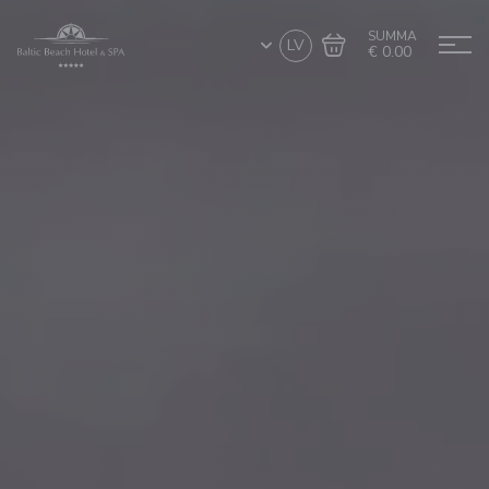
SUMMA
LV
€ 0.00
Doties uz grozu
Noformēt pirkumu