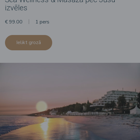
izvēles
€ 99.00
1 pers
Ielikt grozā