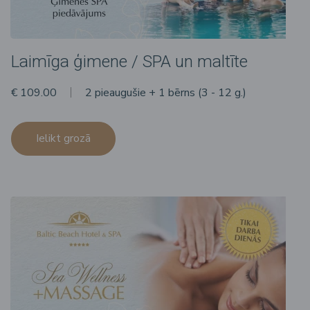
Laimīga ģimene / SPA un maltīte
€ 109.00
2 pieaugušie + 1 bērns (3 - 12 g.)
Ielikt grozā