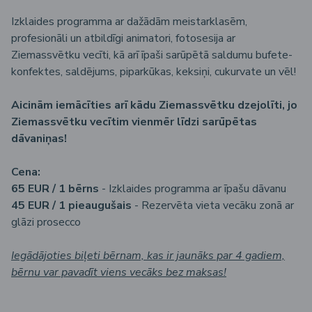
Izklaides programma ar dažādām meistarklasēm,
profesionāli un atbildīgi animatori, fotosesija ar
Ziemassvētku vecīti, kā arī īpaši sarūpētā saldumu bufete-
konfektes, saldējums, piparkūkas, keksiņi, cukurvate un vēl!
Aicinām iemācīties arī kādu Ziemassvētku dzejolīti, jo
Ziemassvētku vecītim vienmēr līdzi sarūpētas
dāvaniņas!
Cena:
65 EUR / 1 bērns
- Izklaides programma ar īpašu dāvanu
45 EUR / 1 pieaugušais
- Rezervēta vieta vecāku zonā ar
glāzi prosecco
Iegādājoties biļeti bērnam, kas ir jaunāks par 4 gadiem,
bērnu var pavadīt viens vecāks bez maksas!