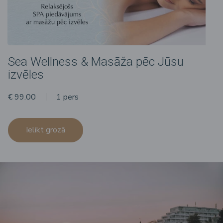
Sea Wellness & Masāža pēc Jūsu
izvēles
€ 99.00
1 pers
Ielikt grozā