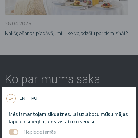
28.04.2025.
Nakšņošanas piedāvājumi – ko vajadzētu par tiem zināt?
Ko par mums saka
citi
LV
EN
RU
Mēs izmantojam sīkdatnes, lai uzlabotu mūsu mājas
Baltic Beach Hotel & SPA jums, draugi, piedāvās īstu Dolce
lapu un sniegtu jums vislabāko servisu.
Vita. Saule, jūra, garšīgs ēdiens un draudzīgi cilvēki. Man ļoti
Nepieciešamās
patīk atgriezties viesnīcā vēl un vēl. Vai tā ir pasākuma vadīšana,