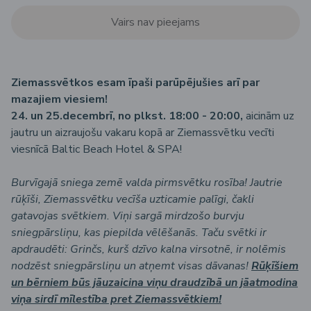
Vairs nav pieejams
Ziemassvētkos esam īpaši parūpējušies arī par
mazajiem viesiem!
24. un 25.decembrī, no plkst. 18:00 - 20:00,
aicinām uz
jautru un aizraujošu vakaru kopā ar Ziemassvētku vecīti
viesnīcā Baltic Beach Hotel & SPA!
Burvīgajā sniega zemē valda pirmsvētku rosība! Jautrie
rūķīši, Ziemassvētku vecīša uzticamie palīgi, čakli
gatavojas svētkiem. Viņi sargā mirdzošo burvju
sniegpārsliņu, kas piepilda vēlēšanās. Taču svētki ir
apdraudēti: Grinčs, kurš dzīvo kalna virsotnē, ir nolēmis
nodzēst sniegpārsliņu un atņemt visas dāvanas!
Rūķīšiem
un bērniem būs jāuzaicina viņu draudzībā un jāatmodina
viņa sirdī mīlestība pret Ziemassvētkiem!