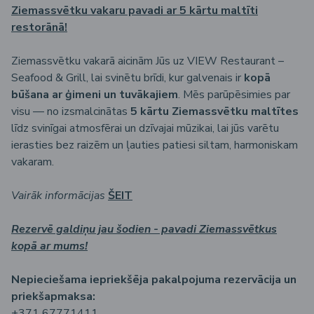
Ziemassvētku vakaru pavadi ar 5 kārtu maltīti
restorānā!
Ziemassvētku vakarā aicinām Jūs uz VIEW Restaurant –
Seafood & Grill, lai svinētu brīdi, kur galvenais ir
kopā
būšana ar ģimeni un tuvākajiem
. Mēs parūpēsimies par
visu — no izsmalcinātas
5 kārtu Ziemassvētku maltītes
līdz svinīgai atmosfērai un dzīvajai mūzikai, lai jūs varētu
ierasties bez raizēm un ļauties patiesi siltam, harmoniskam
vakaram.
Vairāk informācijas
ŠEIT
Rezervē galdiņu jau šodien - pavadi Ziemassvētkus
kopā ar mums!
Nepieciešama iepriekšēja pakalpojuma rezervācija un
priekšapmaksa:
+371 67771411