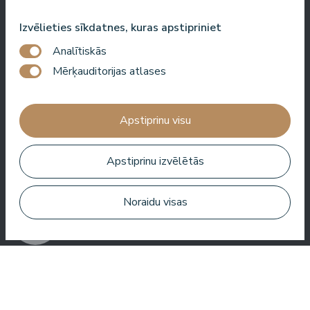
šova filmēšana vai vienkārši atpūta, es vienmēr jūtos šeit laipni
gaidīts.
Izvēlieties sīkdatnes, kuras apstipriniet
Roberto Meloni
Analītiskās
TV personība un pasākumu vadītājs
Mērķauditorijas atlases
Apstiprinu visu
Viena no labākajām viesnīcām Latvijā un Baltijas valstīs!
Labākā ēdienkarte, labākais serviss, labākā atrašanās vieta,
Apstiprinu izvēlētās
labākais skats. Ļoti labs SPA!
Noraidu visas
Jānis Zavadskis
Jauka viesnīca, kur pavadīt laiku SPA. Numuri ir labi, atrašanās