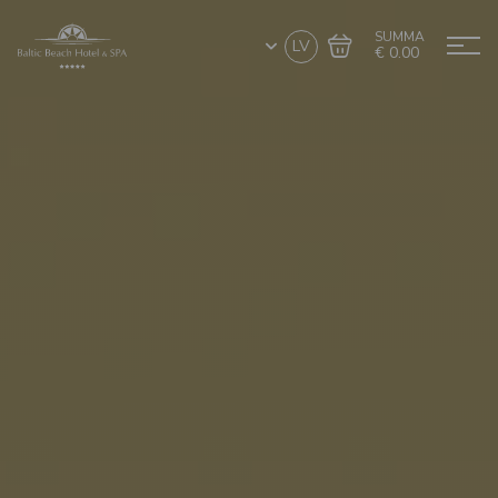
SUMMA
LV
€ 0.00
Doties uz grozu
Noformēt pirkumu