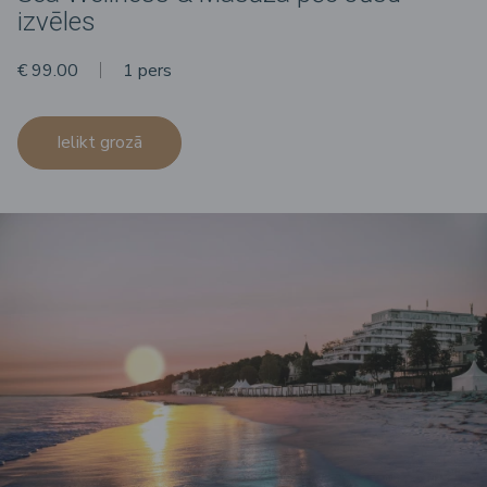
izvēles
€ 99.00
1 pers
Ielikt grozā