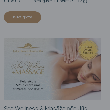
€ 109.00
2 pieaugušie + 1 bērns (3 - 12 g.)
Ielikt grozā
Sea Wellness & Masāža pēc Jūsu