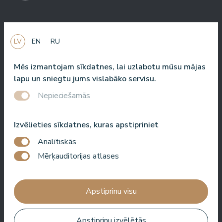
Viena no labākajām viesnīcām Latvijā un Baltijas valstīs!
LV
EN
RU
Labākā ēdienkarte, labākais serviss, labākā atrašanās vieta,
labākais skats. Ļoti labs SPA!
Mēs izmantojam sīkdatnes, lai uzlabotu mūsu mājas
lapu un sniegtu jums vislabāko servisu.
Jānis Zavadskis
Nepieciešamās
Izvēlieties sīkdatnes, kuras apstipriniet
Analītiskās
Jauka viesnīca, kur pavadīt laiku SPA. Numuri ir labi, atrašanās
Mērķauditorijas atlases
vieta ir tuvu jūrai. Bārmeņi ir draudzīgi un sagatavoja lielisku
kokteili.
Apstiprinu visu
Aleks Aves
Apstiprinu izvēlētās