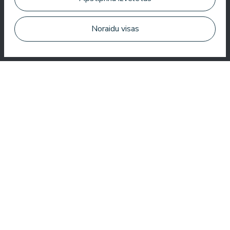
Noraidu visas
Ļoti labs SPA, brīnišķīgas procedūras, labi numuri, garšīga
ēdienkarte un noderīgs serviss. Mums ļoti patika.
Zuza Ritter
Šeit jūs saņemat daudz par savu naudu. Ļoti jauks serviss.
Visur viesnīcā ir tīrs un sakopts.
Bo Paulsen