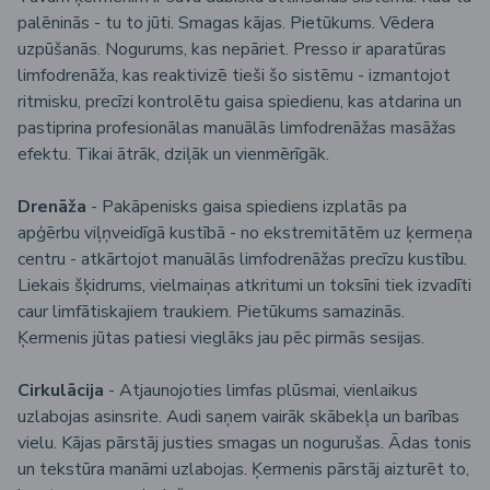
palēninās - tu to jūti. Smagas kājas. Pietūkums. Vēdera
uzpūšanās. Nogurums, kas nepāriet. Presso ir aparatūras
limfodrenāža, kas reaktivizē tieši šo sistēmu - izmantojot
ritmisku, precīzi kontrolētu gaisa spiedienu, kas atdarina un
pastiprina profesionālas manuālās limfodrenāžas masāžas
efektu. Tikai ātrāk, dziļāk un vienmērīgāk.
Drenāža
- Pakāpenisks gaisa spiediens izplatās pa
apģērbu viļņveidīgā kustībā - no ekstremitātēm uz ķermeņa
centru - atkārtojot manuālās limfodrenāžas precīzu kustību.
Liekais šķidrums, vielmaiņas atkritumi un toksīni tiek izvadīti
caur limfātiskajiem traukiem. Pietūkums samazinās.
Ķermenis jūtas patiesi vieglāks jau pēc pirmās sesijas.
Cirkulācija
- Atjaunojoties limfas plūsmai, vienlaikus
uzlabojas asinsrite. Audi saņem vairāk skābekļa un barības
vielu. Kājas pārstāj justies smagas un nogurušas. Ādas tonis
un tekstūra manāmi uzlabojas. Ķermenis pārstāj aizturēt to,