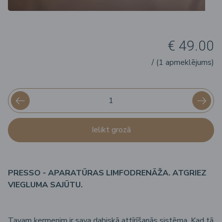
€ 49.00
/ (1 apmeklējums)
Ielikt grozā
PRESSO - APARATŪRAS LIMFODRENĀŽA. ATGRIEZ
VIEGLUMA SAJŪTU.
Tavam ķermenim ir sava dabiskā attīrīšanās sistēma. Kad tā