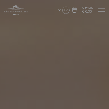
SUMMA
LV
€ 0.00
Doties uz grozu
Noformēt pirkumu