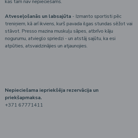
kas tam nav nepieciešams.
Atveseļošanās un labsajūta
- Izmanto sportisti pēc
treniņiem, kā arī ikviens, kurš pavada ilgas stundas sēžot vai
stāvot. Presso mazina muskuļu sāpes, atbrīvo kāju
nogurumu, atvieglo spriedzi - un atstāj sajūtu, ka esi
atpūties, atsvaidzinājies un atjaunojies.
Nepieciešama iepriekšēja rezervācija un
priekšapmaksa.
+371 67771411