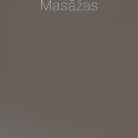
Masāžas