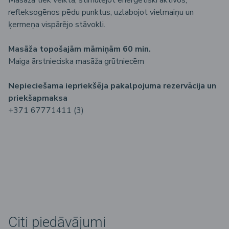
refleksogēnos pēdu punktus, uzlabojot vielmaiņu un
ķermeņa vispārējo stāvokli.
Masāža topošajām māmiņām 60 min.
Maiga ārstnieciska masāža grūtniecēm
Nepieciešama iepriekšēja pakalpojuma rezervācija un
priekšapmaksa
+371 67771411 (3)
Citi piedāvājumi