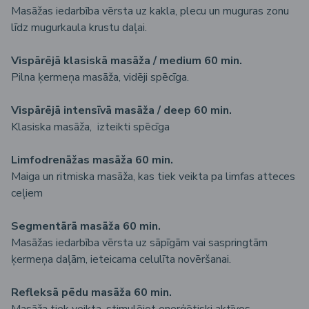
Masāžas iedarbība vērsta uz kakla, plecu un muguras zonu
līdz mugurkaula krustu daļai.
Vispārējā klasiskā masāža / medium 60 min.
Pilna ķermeņa masāža, vidēji spēcīga.
Vispārējā intensīvā masāža / deep 60 min.
Klasiska masāža, izteikti spēcīga
Limfodrenāžas masāža 60 min.
Maiga un ritmiska masāža, kas tiek veikta pa limfas atteces
ceļiem
Segmentārā masāža 60 min.
Masāžas iedarbība vērsta uz sāpīgām vai saspringtām
ķermeņa daļām, ieteicama celulīta novēršanai.
Refleksā pēdu masāža 60 min.
Masāža tiek veikta, stimulējot enerģētiski aktīvos,