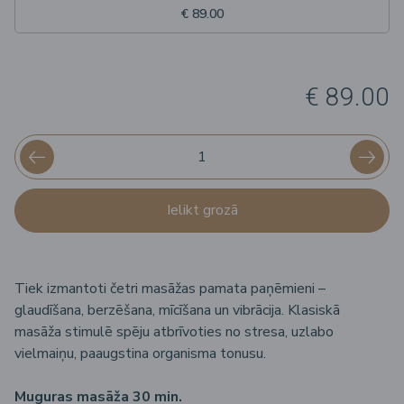
€ 89.00
€ 89.00
Ielikt grozā
Tiek izmantoti četri masāžas pamata paņēmieni –
glaudīšana, berzēšana, mīcīšana un vibrācija. Klasiskā
masāža stimulē spēju atbrīvoties no stresa, uzlabo
vielmaiņu, paaugstina organisma tonusu.
Muguras masāža 30 min.