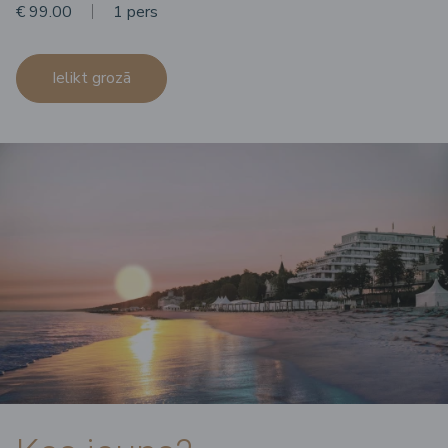
€ 99.00
1 pers
Ielikt grozā