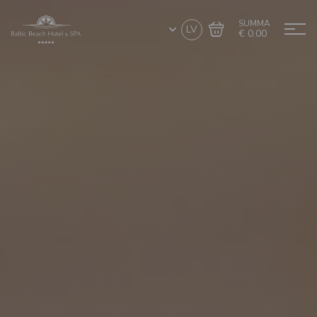
SUMMA
LV
€ 0.00
Doties uz grozu
Noformēt pirkumu