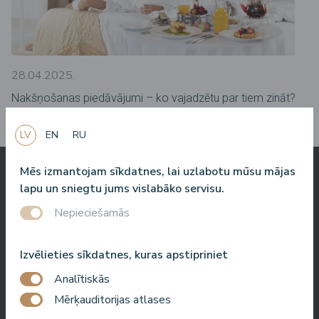
28.04.2025.
Nakšņošanas piedāvājumi – ko vajadzētu par tiem zināt?
LV
EN
RU
Mēs izmantojam sīkdatnes, lai uzlabotu mūsu mājas
lapu un sniegtu jums vislabāko servisu.
Ko par mums saka
Nepieciešamās
citi
Izvēlieties sīkdatnes, kuras apstipriniet
Analītiskās
Baltic Beach Hotel & SPA jums, draugi, piedāvās īstu Dolce
Mērķauditorijas atlases
Vita. Saule, jūra, garšīgs ēdiens un draudzīgi cilvēki. Man ļoti