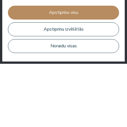
patīk atgriezties viesnīcā vēl un vēl. Vai tā ir pasākuma vadīšana,
šova filmēšana vai vienkārši atpūta, es vienmēr jūtos šeit laipni
Apstiprinu visu
gaidīts.
Roberto Meloni
Apstiprinu izvēlētās
TV personība un pasākumu vadītājs
Noraidu visas
Viena no labākajām viesnīcām Latvijā un Baltijas valstīs!
Labākā ēdienkarte, labākais serviss, labākā atrašanās vieta,
labākais skats. Ļoti labs SPA!
Jānis Zavadskis