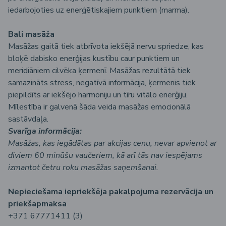
iedarbojoties uz enerģētiskajiem punktiem (marma).
Bali masāža
Masāžas gaitā tiek atbrīvota iekšējā nervu spriedze, kas
bloķē dabisko enerģijas kustību caur punktiem un
meridiāniem cilvēka ķermenī. Masāžas rezultātā tiek
samazināts stress, negatīvā informācija, ķermenis tiek
piepildīts ar iekšējo harmoniju un tīru vitālo enerģiju.
Mīlestība ir galvenā šāda veida masāžas emocionālā
sastāvdaļa.
Svarīga informācija:
Masāžas, kas iegādātas par akcijas cenu, nevar apvienot ar
diviem 60 minūšu vaučeriem, kā arī tās nav iespējams
izmantot četru roku masāžas saņemšanai.
Nepieciešama iepriekšēja pakalpojuma rezervācija un
priekšapmaksa
+371 67771411 (3)