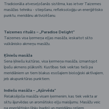
Tradicionāla atveseļošanās sistēma, kas ietver Taizemes
masāžas tehniku - stiepšanu, refleksoloģiju un enerģētisko
punktu, meridiānu aktivizēšanu.
Taizemes rituāls – „Paradise Delight”
Taizemes visa ķermeņa eļļas masāža, ieskaitot silto
vulkānisko akmeņu masāžu.
Ķīniešu masāža
Sena ķīniešu kultūras, visa ķermeņa masāža, izmantojot
īpašu akmens plāksnīti. Kustības tiek veiktas tieši pa
meridiāniem un tiem blakus esošajiem bioloģiski aktīvajiem,
jeb akupunktūras punktiem.
Indiešu masāža – „Ajūrvēda”
Relaksējoša masāža visam ķermenim, kas tiek veikta ar
siltu ājurvēdas un aromātisko eļļu maisījumu. Masāžu veic
pa enerģētisko līniju (nadis) un meridiānu ceļiem,