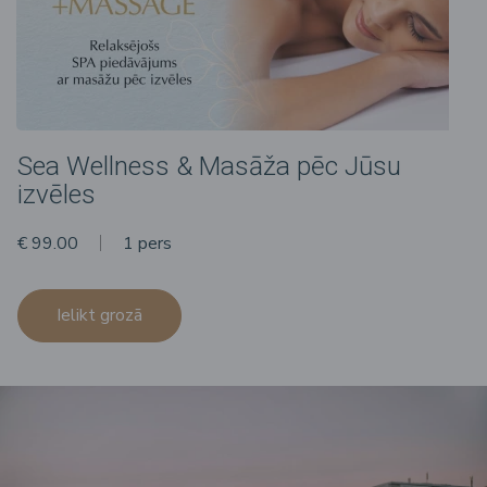
Sea Wellness & Masāža pēc Jūsu
izvēles
€ 99.00
1 pers
Ielikt grozā