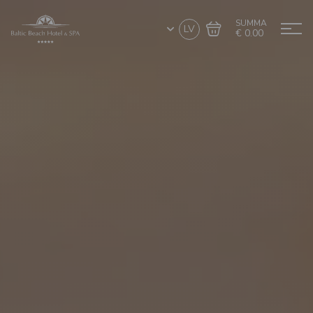
SUMMA
LV
€ 0.00
Doties uz grozu
Noformēt pirkumu