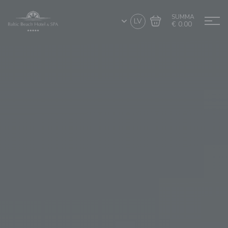
SUMMA
LV
€ 0.00
Doties uz grozu
Noformēt pirkumu