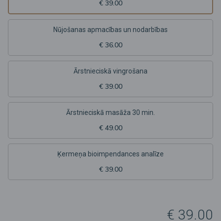
€ 39.00
Nūjošanas apmacības un nodarbības
€ 36.00
Ārstnieciskā vingrošana
€ 39.00
Ārstnieciskā masāža 30 min.
€ 49.00
Ķermeņa bioimpendances analīze
€ 39.00
€ 39.00