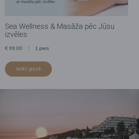
Sea Wellness & Masāža pēc Jūsu
izvēles
€ 99.00
1 pers
Ielikt grozā