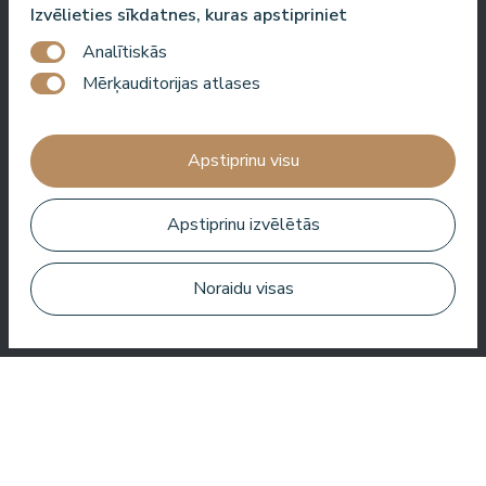
Izvēlieties sīkdatnes, kuras apstipriniet
Roberto Meloni
Analītiskās
TV personība un pasākumu vadītājs
Mērķauditorijas atlases
Apstiprinu visu
Viena no labākajām viesnīcām Latvijā un Baltijas valstīs!
Labākā ēdienkarte, labākais serviss, labākā atrašanās vieta,
Apstiprinu izvēlētās
labākais skats. Ļoti labs SPA!
Jānis Zavadskis
Noraidu visas
Jauka viesnīca, kur pavadīt laiku SPA. Numuri ir labi, atrašanās
vieta ir tuvu jūrai. Bārmeņi ir draudzīgi un sagatavoja lielisku
kokteili.