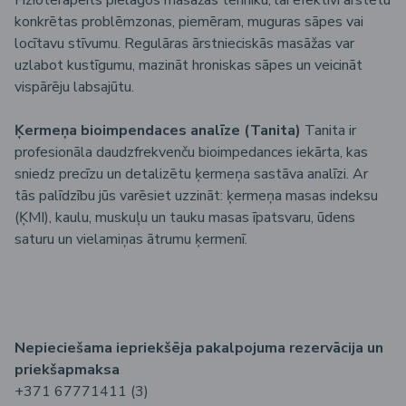
konkrētas problēmzonas, piemēram, muguras sāpes vai
locītavu stīvumu. Regulāras ārstnieciskās masāžas var
uzlabot kustīgumu, mazināt hroniskas sāpes un veicināt
vispārēju labsajūtu.
Ķermeņa bioimpendaces analīze (Tanita)
Tanita ir
profesionāla daudzfrekvenču bioimpedances iekārta, kas
sniedz precīzu un detalizētu ķermeņa sastāva analīzi. Ar
tās palīdzību jūs varēsiet uzzināt: ķermeņa masas indeksu
(ĶMI), kaulu, muskuļu un tauku masas īpatsvaru, ūdens
saturu un vielamiņas ātrumu ķermenī.
Nepiecie
šama
iepriek
šēja
pakalpojuma
rezerv
ācija
un
priek
šapmaksa
+371 67771411 (3)