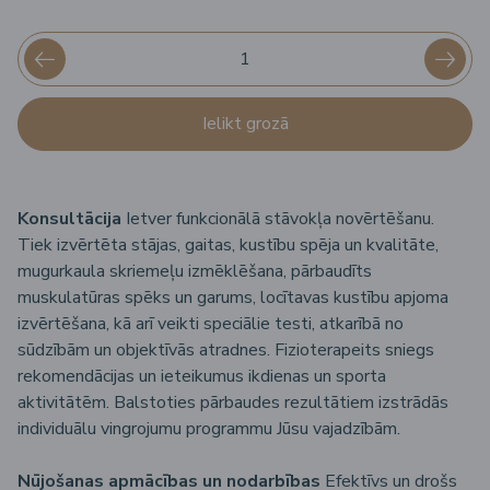
Ielikt grozā
Konsultācija
Ietver funkcionālā stāvokļa novērtēšanu.
Tiek izvērtēta stājas, gaitas, kustību spēja un kvalitāte,
mugurkaula skriemeļu izmēklēšana, pārbaudīts
muskulatūras spēks un garums, locītavas kustību apjoma
izvērtēšana, kā arī veikti speciālie testi, atkarībā no
sūdzībām un objektīvās atradnes. Fizioterapeits sniegs
rekomendācijas un ieteikumus ikdienas un sporta
aktivitātēm. Balstoties pārbaudes rezultātiem izstrādās
individuālu vingrojumu programmu Jūsu vajadzībām.
Nūjošanas apmācības un nodarbības
Efektīvs un drošs