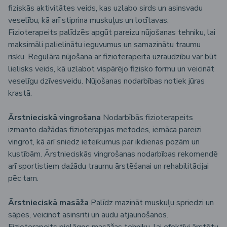
fiziskās aktivitātes veids, kas uzlabo sirds un asinsvadu
veselību, kā arī stiprina muskuļus un locītavas.
Fizioterapeits palīdzēs apgūt pareizu nūjošanas tehniku, lai
maksimāli palielinātu ieguvumus un samazinātu traumu
risku. Regulāra nūjošana ar fizioterapeita uzraudzību var būt
lielisks veids, kā uzlabot vispārējo fizisko formu un veicināt
veselīgu dzīvesveidu. Nūjošanas nodarbības notiek jūras
krastā.
Ārstnieciskā vingrošana
Nodarbībās fizioterapeits
izmanto dažādas fizioterapijas metodes, iemāca pareizi
vingrot, kā arī sniedz ieteikumus par ikdienas pozām un
kustībām. Ārstnieciskās vingrošanas nodarbības rekomendē
arī sportistiem dažādu traumu ārstēšanai un rehabilitācijai
pēc tam.
Ārstnieciskā masāža
Palīdz mazināt muskuļu spriedzi un
sāpes, veicinot asinsriti un audu atjaunošanos.
Fizioterapeits pielāgos masāžas tehniku, lai efektīvi ārstētu