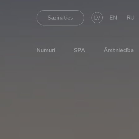
Sazināties
LV
EN
RU
Numuri
SPA
Ārstniecība