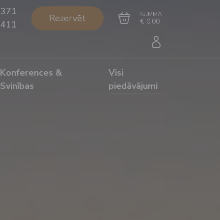
+371
SUMMA
Rezervēt
€ 0.00
1411
Konferences &
Visi
Svinības
piedāvājumi
Doties uz grozu
Noformēt pirkumu