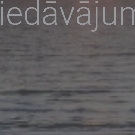
iedāvāju