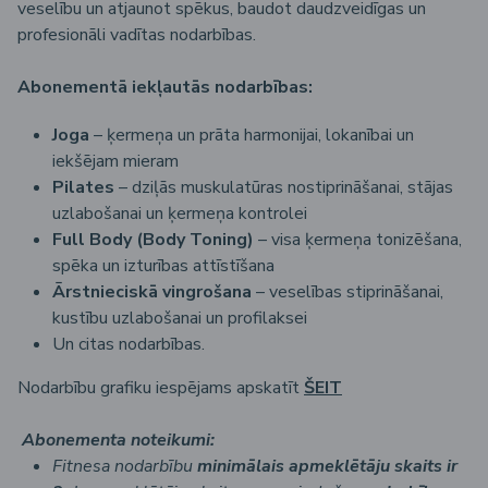
veselību un atjaunot spēkus, baudot daudzveidīgas un
profesionāli vadītas nodarbības.
Abonementā iekļautās nodarbības:
Joga
– ķermeņa un prāta harmonijai, lokanībai un
iekšējam mieram
Pilates
– dziļās muskulatūras nostiprināšanai, stājas
uzlabošanai un ķermeņa kontrolei
Full Body (Body Toning)
– visa ķermeņa tonizēšana,
spēka un izturības attīstīšana
Ārstnieciskā vingrošana
– veselības stiprināšanai,
kustību uzlabošanai un profilaksei
Un citas nodarbības.
Nodarbību grafiku iespējams apskatīt
ŠEIT
Abonementa noteikumi:
Fitnesa nodarbību
minimālais apmeklētāju skaits ir