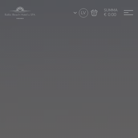
SUMMA
LV
€ 0.00
Doties uz grozu
Noformēt pirkumu