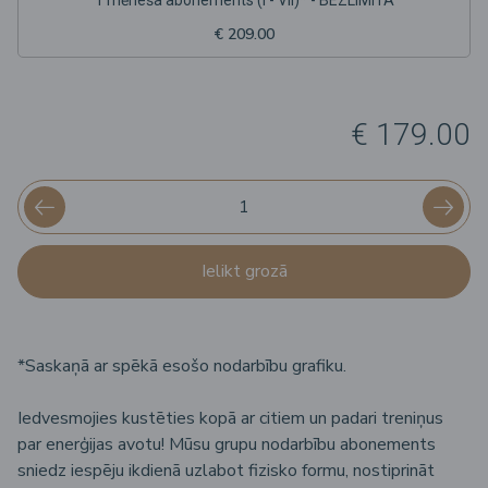
€ 209.00
€ 179.00
Ielikt grozā
*Saskaņā ar spēkā esošo
nodarbību grafiku.
Iedvesmojies kustēties kopā ar citiem un padari treniņus
par enerģijas avotu! Mūsu grupu nodarbību abonements
sniedz iespēju ikdienā uzlabot fizisko formu, nostiprināt