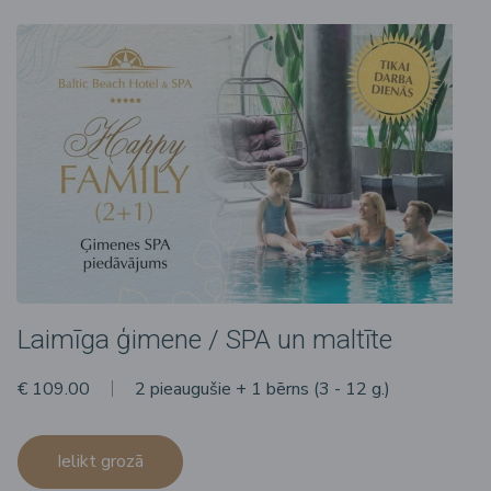
Laimīga ģimene / SPA un maltīte
€ 109.00
2 pieaugušie + 1 bērns (3 - 12 g.)
Ielikt grozā