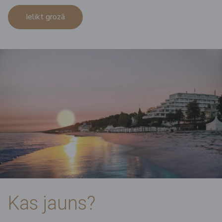
Ielikt grozā
Kas jauns?