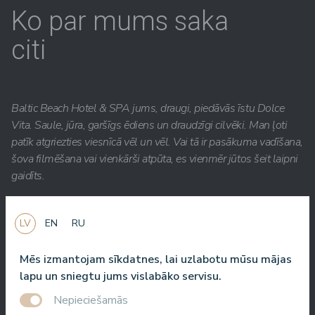
Ko par mums saka
citi
Baltic Beach Hotel & SPA jums, draugi, piedāvās īstu Dolce
Vita. Saule, jūra, garšīgs ēdiens un draudzīgi cilvēki. Man ļoti
patīk atgriezties viesnīcā vēl un vēl. Vai tā ir pasākuma vadīšana,
šova filmēšana vai vienkārši atpūta, es vienmēr jūtos šeit laipni
gaidīts.
Roberto Meloni
TV personība un pasākumu vadītājs
LV
EN
RU
Mēs izmantojam sīkdatnes, lai uzlabotu mūsu mājas
lapu un sniegtu jums vislabāko servisu.
Viena no labākajām viesnīcām Latvijā un Baltijas valstīs!
Nepieciešamās