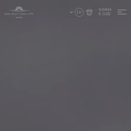
SUMMA
LV
€ 0.00
Doties uz grozu
Noformēt pirkumu