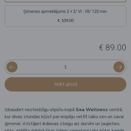
Ģimenes apmeklējums 2 + 2/ VI - VII/ 120 min.
€ 109.00
€ 89.00
Ielikt grozā
Izbaudiet nesteidzīgu atpūtu kopā
Sea Wellness
centrā,
kur divas stundas kļūst par iespēju veltīt laiku sev un savai
ģimenei. Atstājiet ikdienas steigu aiz durvīm un ļaujieties
silta, attīrīta dabīgā jūras ūdens sniegtajai labsajūtai, kamēr