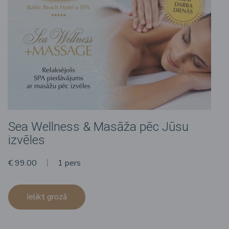
Sea Wellness & Masāža pēc Jūsu
izvēles
€ 99.00
1 pers
Ielikt grozā