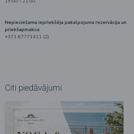
19:00 – 21:00
Nepieciešama iepriekšēja pakalpojuma rezervācija un
priekšapmaksa
+371 67771411 (2)
Citi piedāvājumi