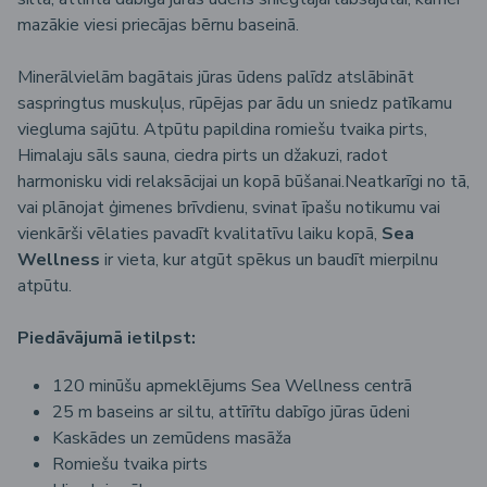
mazākie viesi priecājas bērnu baseinā.
Minerālvielām bagātais jūras ūdens palīdz atslābināt
saspringtus muskuļus, rūpējas par ādu un sniedz patīkamu
viegluma sajūtu. Atpūtu papildina romiešu tvaika pirts,
Himalaju sāls sauna, ciedra pirts un džakuzi, radot
harmonisku vidi relaksācijai un kopā būšanai.
Neatkarīgi no tā,
vai plānojat ģimenes brīvdienu, svinat īpašu notikumu vai
vienkārši vēlaties pavadīt kvalitatīvu laiku kopā,
Sea
Wellness
ir vieta, kur atgūt spēkus un baudīt mierpilnu
atpūtu.
Piedāvājumā ietilpst:
120 minūšu apmeklējums Sea Wellness centrā
25 m baseins ar siltu, attīrītu dabīgo jūras ūdeni
Kaskādes un zemūdens masāža
Romiešu tvaika pirts