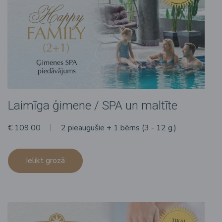
Laimīga ģimene / SPA un maltīte
€ 109.00
2 pieaugušie + 1 bērns (3 - 12 g.)
Ielikt grozā