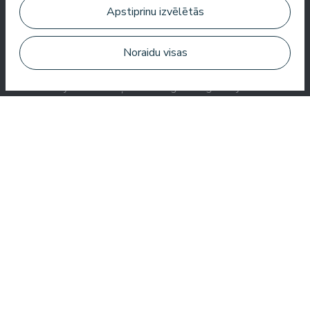
Apstiprinu izvēlētās
Noraidu visas
Jauka viesnīca, kur pavadīt laiku SPA. Numuri ir labi, atrašanās
vieta ir tuvu jūrai. Bārmeņi ir draudzīgi un sagatavoja lielisku
kokteili.
Aleks Aves
Ļoti labs SPA, brīnišķīgas procedūras, labi numuri, garšīga
ēdienkarte un noderīgs serviss. Mums ļoti patika.
Zuza Ritter